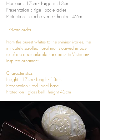
Hauteur : 17cm -
Largeur :13cm
Présentation : tige - socle acier
Protection : cloche verre - hauteur 42cm
- Private order -
From the purest whites to the shiniest ivories, the
intricately scrolled floral motifs carved in bas-
relief are a remarkable hark back to Victorian-
inspired ornament.
Characteristics
Height : 17cm - Length - 13cm
Presentation : rod - steel base
Protection : glass bell - height 42cm