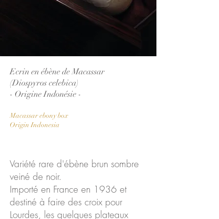
Ecrin en ébène de Macassar
(Diospyros celebica)
- Origine Indonésie -
Macassar ebony
box
Origin Indonesia
Variété rare d'ébène brun sombre
veiné de noir.
Importé en France en 1936 et
destiné à faire des croix pour
Lourdes, les quelques plateaux